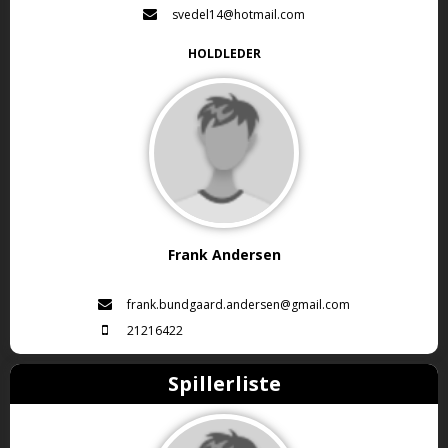
svedel14@hotmail.com
HOLDLEDER
Frank Andersen
frank.bundgaard.andersen@gmail.com
21216422
Spillerliste