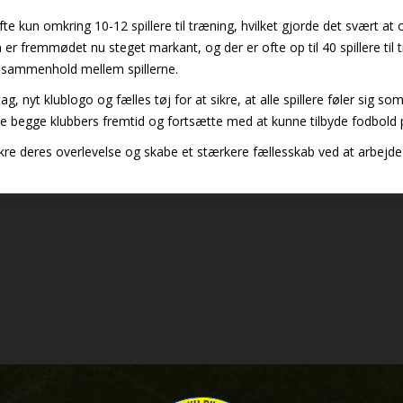
 kun omkring 10-12 spillere til træning, hvilket gjorde det svært at o
r fremmødet nu steget markant, og der er ofte op til 40 spillere til 
t sammenhold mellem spillerne.
ag, nyt klublogo og fælles tøj for at sikre, at alle spillere føler sig s
re begge klubbers fremtid og fortsætte med at kunne tilbyde fodbold p
kre deres overlevelse og skabe et stærkere fællesskab ved at arbejde