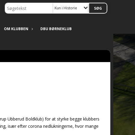
Kun i Historie
OM KLUBBEN
DBU BØRNEKLUB
rup Ubberud Boldklub) for at styrke begge klubbers
æning, især efter corona nedlukningerne, hvor mange