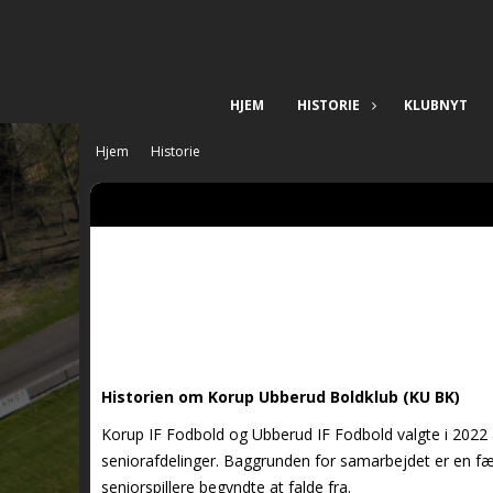
HJEM
HISTORIE
KLUBNYT
Hjem
Historie
Historien om Korup Ubberud Boldklub (KU BK)
Korup IF Fodbold og Ubberud IF Fodbold valgte i 2022 
seniorafdelinger. Baggrunden for samarbejdet er en fæll
seniorspillere begyndte at falde fra.