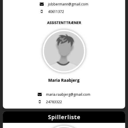
jobbermann@gmail.com
40611372
ASSISTENTTRÆNER
Maria Raabjerg
maria.raabjerg@gmail.com
24783322
Spillerliste